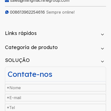
sales@fillingmachinegroup.com

008613962254616
Sempre online!

Links rápidos
Categoria de produto
SOLUÇÃO
Contate-nos