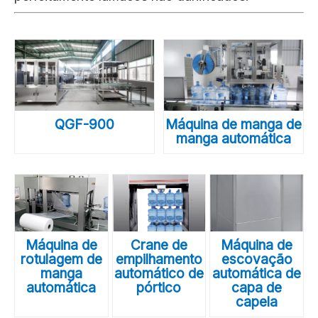
QGF-900
Máquina de manga de
manga automática
Máquina de
Crane de
Máquina de
rotulagem de
empilhamento
escovação
manga
automático de
automática de
automática
pórtico
capa de
capela