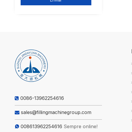
0086-13962254616

sales@fillingmachinegroup.com

008613962254616
Sempre online!
