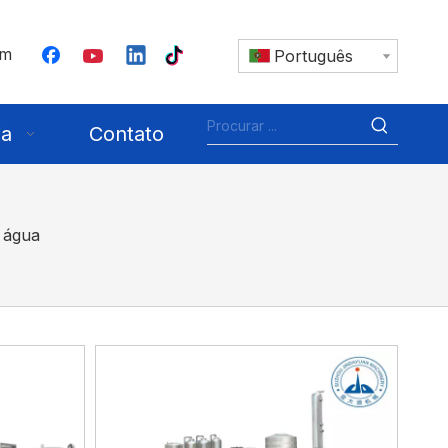
om
Português
ia
Contato
 água