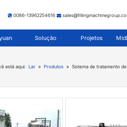
0086-13962254616
sales@fillingmachinegroup.c


yuan
Solução
Projetos
Míd
ê está aqui:
Lar
»
Produtos
»
Sistema de tratamento de