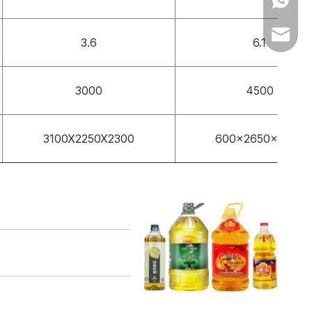
sales@f
3.6
6.1
3000
4500
3100X2250X2300
600x2650x2350