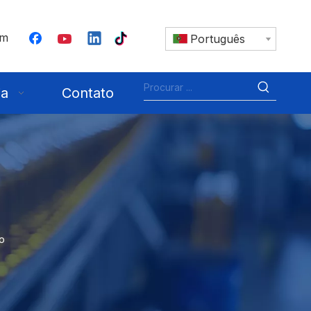
om
Português
ia
Contato
o