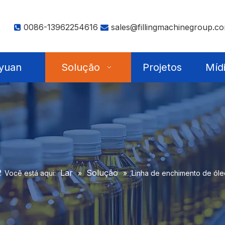
0086-13962254616
sales@fillingmachinegroup.c


yuan
Solução
Projetos
Míd
Lar
Solução
Você está aqui:
»
»
Linha de enchimento de óle