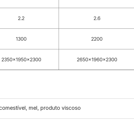
2.2
2.6
1300
2200
2350x1950x2300
2650x1960x2300
comestível, mel, produto viscoso