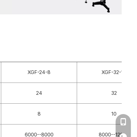
XGF-24-8
XGF-32-10
24
32
8
10
0086-1
6000--8000
8000--12000
+86 13