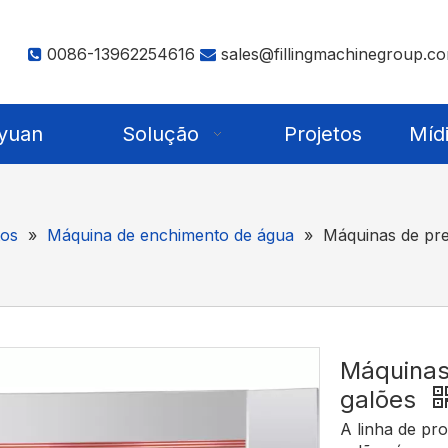
0086-13962254616
sales@fillingmachinegroup.c


yuan
Solução
Projetos
Míd
os
»
Máquina de enchimento de água
»
Máquinas de pre
Máquinas
galões
A linha de pr