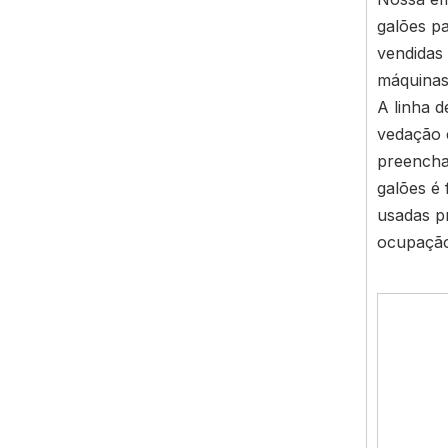
galões p
vendidas
máquinas
A linha 
vedação 
preencha
galões é 
usadas p
ocupação 