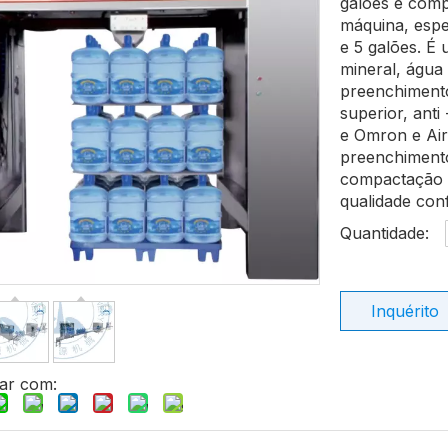
galões é comp
máquina, espe
e 5 galões. É
mineral, água
preenchimento
superior, anti
e Omron e Air
preenchiment
compactação à
qualidade conf
Quantidade:
Inquérito
ar com: