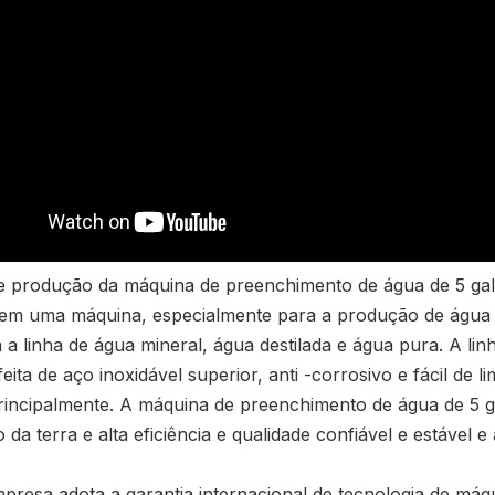
de produção da máquina de preenchimento de água de 5 galõ
em uma máquina, especialmente para a produção de água de
 a linha de água mineral, água destilada e água pura. A l
feita de aço inoxidável superior, anti -corrosivo e fácil d
rincipalmente. A máquina de preenchimento de água de 5
da terra e alta eficiência e qualidade confiável e estável e
presa adota a garantia internacional de tecnologia de má