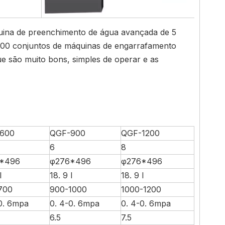
quina de preenchimento de água avançada de 5
 300 conjuntos de máquinas de engarrafamento
e são muito bons, simples de operar e as
600
QGF-900
QGF-1200
6
8
*496
φ276*496
φ276*496
l
18. 9 l
18. 9 l
700
900-1000
1000-1200
0. 6mpa
0. 4-0. 6mpa
0. 4-0. 6mpa
6.5
7.5