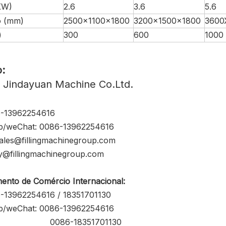
KW)
2.6
3.6
5.6
 (mm)
2500x1100x1800
3200x1500x1800
3600
)
300
600
1000
:
 Jindayuan Machine Co.Ltd.
6-13962254616
p/weChat: 0086-13962254616
 sales@fillingmachinegroup.com
dy@fillingmachinegroup.com
ento de Comércio Internacional:
6-13962254616 / 18351701130
p/weChat: 0086-13962254616
6-18351701130