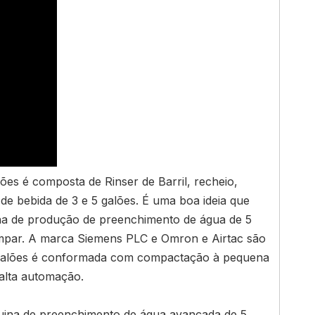
es é composta de Rinser de Barril, recheio,
 bebida de 3 e 5 galões. É uma boa ideia que
inha de produção de preenchimento de água de 5
e limpar. A marca Siemens PLC e Omron e Airtac são
 galões é conformada com compactação à pequena
 alta automação.
quina de preenchimento de água avançada de 5