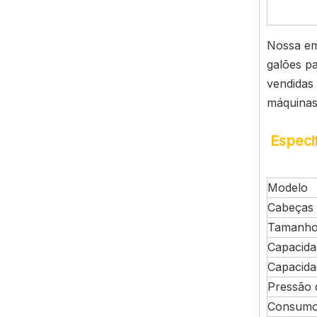
Nossa em
galões p
vendidas
máquinas
Especi
Modelo
Cabeças 
Tamanho 
Capacidad
Capacida
Pressão 
Consumo