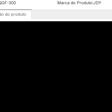
QGF-300
Marca do Produto:
JDY
ão do produto