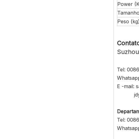
Power (
Tamanho
Peso (kg
Contato
Suzhou
Tel: 008
Whatsap
E -mail:
j
Departam
Tel: 008
Whatsap
008