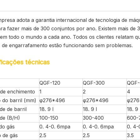
presa adota a garantia internacional de tecnologia de má
ara fazer mais de 300 conjuntos por ano. Existem mais de
 em todo o mundo a cada ano. Todos os clientes relatam qu
 de engarrafamento estão funcionando sem problemas.
ficações técnicas
QGF-120
QGF-300
QGF-
de enchimento
1
2
4
do barril (mm)
φ276*496
φ276*496
φ276
e de barril
18. 9 l
18. 9 l
18. 9 
de (B/H)
100-150
300-400
600-
do gás
0. 4-0. 6mpa
0. 4-0. 6mpa
0. 4-
 de gás
2.5
2.5
3.5