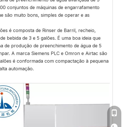
 300 conjuntos de máquinas de engarrafamento
e são muito bons, simples de operar e as
es é composta de Rinser de Barril, recheio,
 bebida de 3 e 5 galões. É uma boa ideia que
inha de produção de preenchimento de água de 5
e limpar. A marca Siemens PLC e Omron e Airtac são
 galões é conformada com compactação à pequena
 alta automação.
0086-1
+86 13