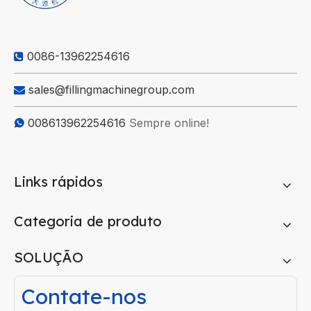
0086-13962254616

sales@fillingmachinegroup.com

008613962254616
Sempre online!

Links rápidos
Categoria de produto
SOLUÇÃO
Contate-nos