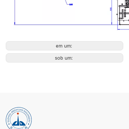
em um:
sob um: