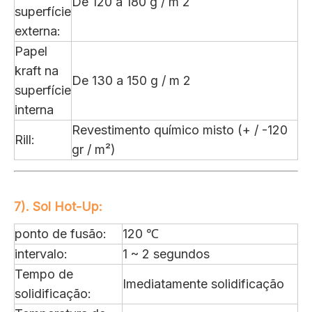
De 120 a 180 g / m 2
superfície
externa:
Papel
kraft na
De 130 a 150 g / m 2
superfície
interna
Revestimento químico misto (+ / -120
Rill:
gr / m²)
7). Sol Hot-Up:
ponto de fusão:
120 ℃
intervalo:
1 ~ 2 segundos
Tempo de
Imediatamente solidificação
solidificação: