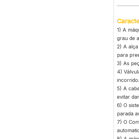
Caracte
1) A máqu
grau de 
2) A alç
para pree
3) As peç
4) Válvu
incorrido
5) A cabe
evitar da
6) O sis
parada a
7) O Con
automati
8) A máq