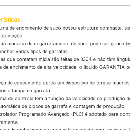
rísticas:
ina de enchimento de suco possui estrutura compacta, sis
automação.
a da máquina de engarrafamento de suco pode ser girada li
ncher vários tipos de garrafas.
as que contatam mídia são feitas de 3304 e não têm ângulo
la de enchimento de alta velocidade, o líquido GARANTIA p
.
ça de capeamento aplica um dispositivo de torque magnétic
nos à tampa da garrafa.
tema de controle tem a função da velocidade de produção d
utomática de blocos de garrafa e contagem de produção.
trolador Programado Avançado (PLC) é adotado para cont
camente.
uina de embalagem de suco está equipada com um disposit