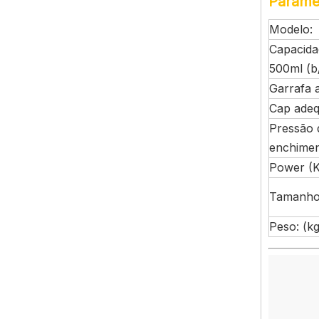
Parâmet
Modelo:
Capacida
500ml (b
Garrafa 
Cap adeq
Pressão 
enchimen
Power (
Tamanho
Peso: (kg