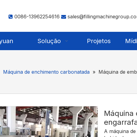
0086-13962254616
sales@fillingmachinegroup.c


yuan
Solução
Projetos
Míd
»
Máquina de enchimento carbonatada
»
Máquina de emb
Máquina
engarraf
A máquina de