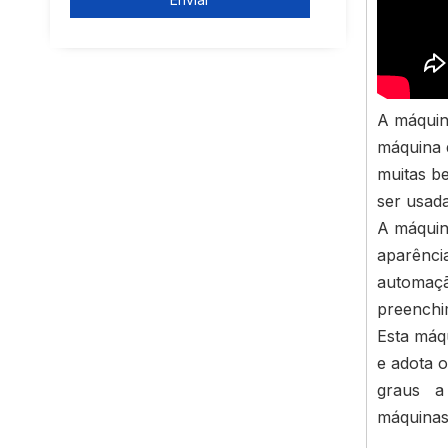
A máquin
máquina 
muitas b
ser usad
A máquina
aparênci
automaçã
preenchi
Esta máq
e adota 
graus a 
máquinas 