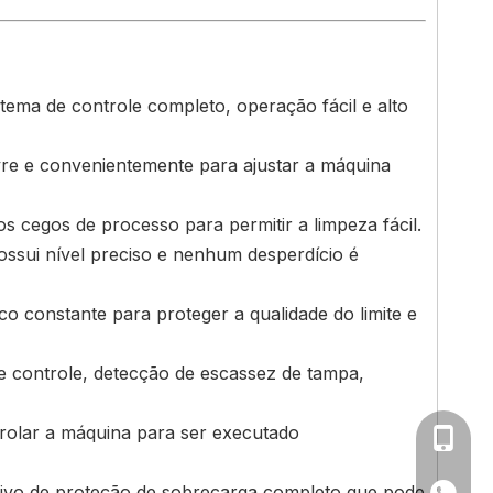
tema de controle completo, operação fácil e alto
vre e convenientemente para ajustar a máquina
s cegos de processo para permitir a limpeza fácil.
ossui nível preciso e nenhum desperdício é
o constante para proteger a qualidade do limite e
e controle, detecção de escassez de tampa,
rolar a máquina para ser executado
0086-1
ivo de proteção de sobrecarga completo que pode
+86 13