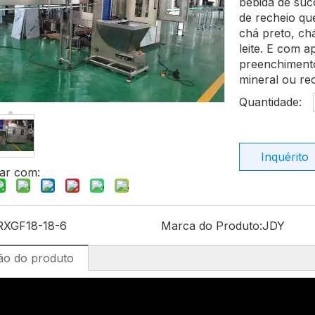
bebida de suc
de recheio qu
chá preto, ch
leite. E com 
preenchiment
mineral ou re
Quantidade:
Inquérito
ar com:
RXGF18-18-6
Marca do Produto:
JDY
ão do produto