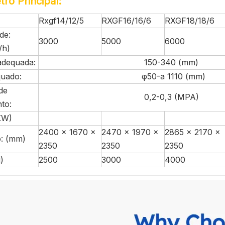
ro Principal:
Rxgf14/12/5
RXGF16/16/6
RXGF18/18/6
de:
3000
5000
6000
/h)
adequada:
150-340 (mm)
uado:
φ50-a 1110 (mm)
de
0,2-0,3 (MPA)
to:
KW)
2400 × 1670 ×
2470 × 1970 ×
2865 × 2170 ×
: (mm)
2350
2350
2350
)
2500
3000
4000