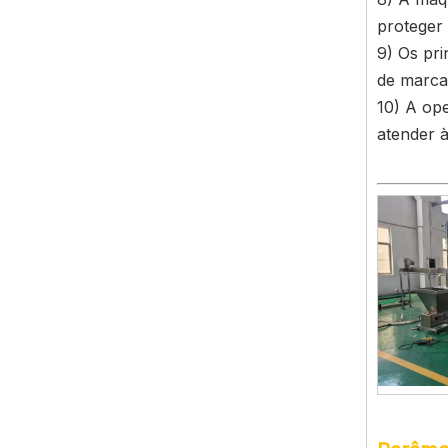
proteger
9) Os pr
de marca
10) A op
atender 