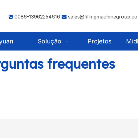
0086-13962254616
sales@fillingmachinegroup.c


yuan
Solução
Projetos
Míd
guntas frequentes