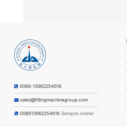
0086-13962254616

sales@fillingmachinegroup.com

008613962254616
Sempre online!
