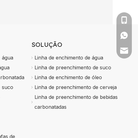
0086-1
+86 13
SOLUÇÃO
sales@f
e água
Linha de enchimento de água
água
Linha de preenchimento de suco
arbonatada
Linha de enchimento de óleo
e suco
Linha de preenchimento de cerveja
e
Linha de preenchimento de bebidas
carbonatadas
afas de