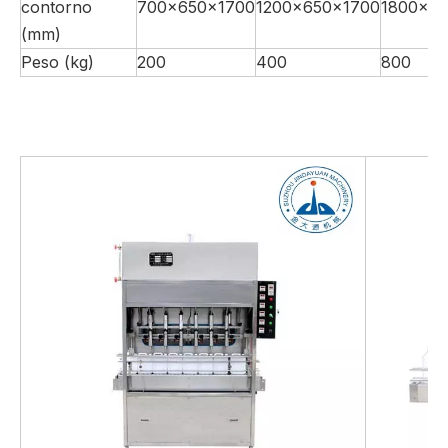
contorno
700x650x1700
1200x650x1700
1800x6
(mm)
Peso (kg)
200
400
800