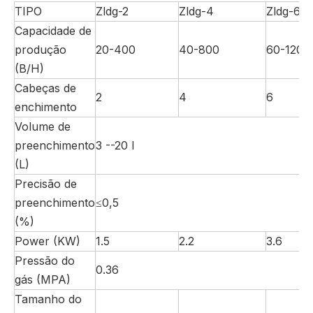
TIPO
Zldg-2
Zldg-4
Zldg-6
Capacidade de
produção
20-400
40-800
60-1200
(B/H)
Cabeças de
2
4
6
enchimento
Volume de
preenchimento
3 --20 l
(L)
Precisão de
preenchimento
≤0,5
(%)
Power (KW)
1.5
2.2
3.6
Pressão do
0.36
gás (MPA)
Tamanho do