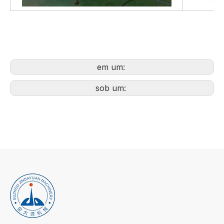
em um:
sob um: