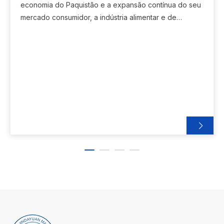
economia do Paquistão e a expansão contínua do seu
bebidas para alcançar uma produção eficiente
mercado consumidor, a indústria alimentar e de
e inteligente
bebidas entrou num período de rápido
desenvolvimento. Contudo, muitas empresas locais
ainda enfrentam desafios em termos de eficiência de
produção, padronização de produtos,