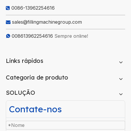
0086-13962254616

sales@fillingmachinegroup.com

008613962254616
Sempre online!

Links rápidos
Categoria de produto
SOLUÇÃO
Contate-nos