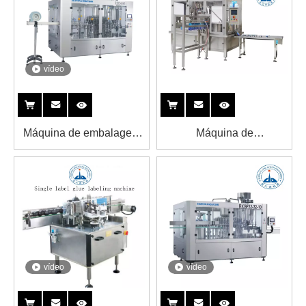
vídeo
Máquina de embalagem
Máquina de
de preenchimento de
encher/embalagem de
engarrafamento de suco
água de sachet
vídeo
vídeo