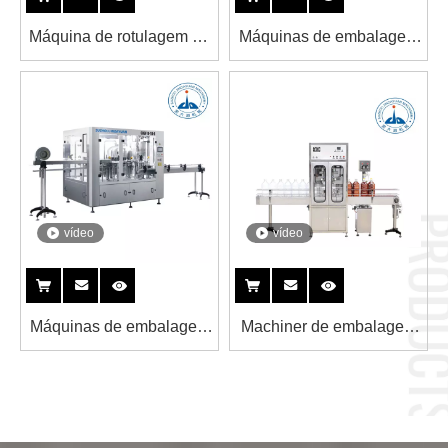
Máquina de rotulagem de
Máquinas de embalagem
cola
de embalagem de bebida
de chá de garrafa de
estimação
vídeo
vídeo
Máquinas de embalagem
Machiner de embalagem
de engarrafamento de
de enchimento de óleo
água