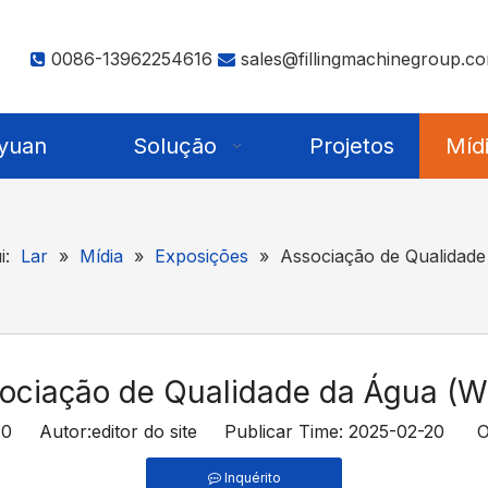
0086-13962254616
sales@fillingmachinegroup.c


yuan
Solução
Projetos
Míd
i:
Lar
»
Mídia
»
Exposições
»
Associação de Qualidad
ociação de Qualidade da Água (
:
0
Autor:editor do site Publicar Time: 2025-02-20 O
Inquérito