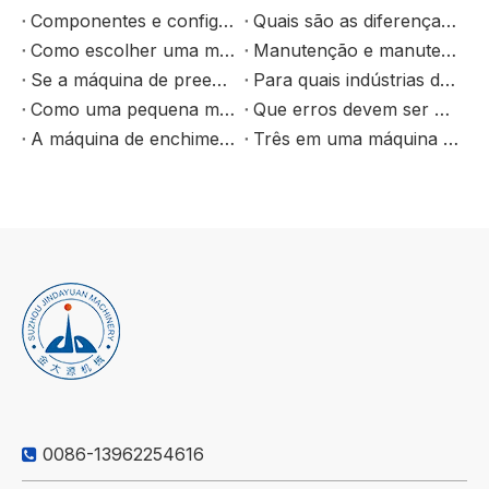
Componentes e configuração de uma máquina de enchimento de água purificada
Quais são as diferenças entre água mineral e água purificada?
Como escolher uma máquina de enchimento razoável？
Manutenção e manutenção da máquina de enchimento de água de garrafa
Se a máquina de preenchimento de óleo comestível para barril parar durante o processo de enchimento, não ignore esses pontos
Para quais indústrias de produtos são máquinas de enchimento quantitativas de material líquido adequadas?
Como uma pequena máquina de enchimento de óleo comestível deve ser selecionada?
Que erros devem ser evitados ao operar o equipamento de enchimento de água potável？
A máquina de enchimento Jindayuan será revelada na Feira Canton
Três em uma máquina de preenchimento de bebidas
0086-13962254616
